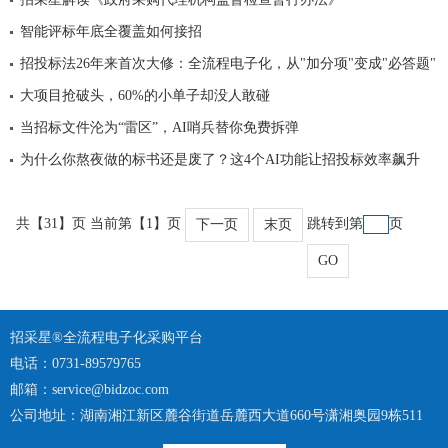
智能评标年底全覆盖如何接招
招投标法26年来首次大修：全流程电子化，从"加分项"变成"必答题"
大项目抢破头，60%的小单子却没人敢碰
当招标文件沦为“雷区”，AI哨兵替你免费拆弹
为什么你熬夜做的标书还是废了？这4个AI功能让招投标效率飙升
共【31】页 当前第【1】页
跳转到第
页
下一页
末页
GO
招采星®全流程电子化采购平台
电话：0731-89579765
邮箱：service@bidzoc.com
公司地址：湖南湘江新区麓谷街道岳麓西大道660号潇湘奥园9栋511