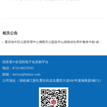
相关公告
重庆渝中区公园管理中心佛图关公园及半山崖线绿化养护服务中标/成交结果公告
招采星®全流程电子化采购平台
电话：0731-89579765
邮箱：service@bidzoc.com
公司地址：湖南湘江新区麓谷街道岳麓西大道660号潇湘奥园9栋511